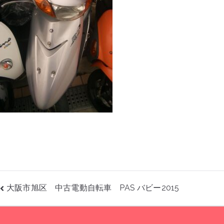
投
大阪市旭区 中古電動自転車 PAS バビー2015
稿
ナ
ビ