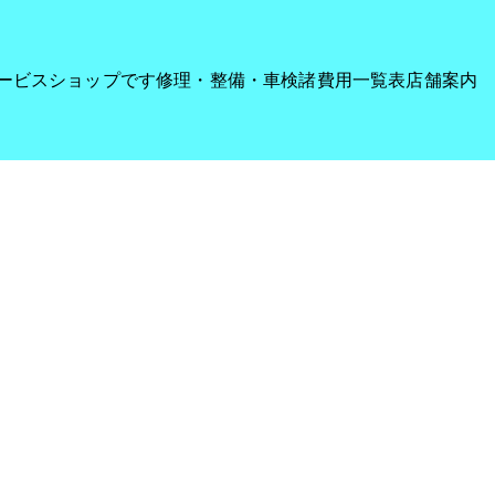
サービスショップです
修理・整備・車検
諸費用一覧表
店舗案内
旭区・八尾のばいくす