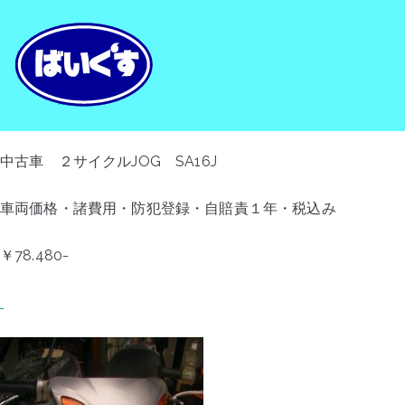
内
容
を
原付/バイク販
原付/バイク販売 自転車修理 大阪
ス
キ
ッ
中古車 ２サイクルJOG SA16J
プ
車両価格・諸費用・防犯登録・自賠責１年・税込み
￥78.480-