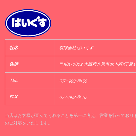
ゲ
ー
シ
ョ
ン
社名
有限会社ばいくす
住所
〒581-0802 大阪府八尾市北本町3丁目1
TEL
072-993-8855
FAX
072-993-8037
当店はお客様が喜んでくれることを第一に考え、営業を行っており
のご対応をいたします。