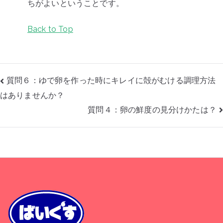
ちがよいということです。
Back to Top
投
質問６：ゆで卵を作った時にキレイに殻がむける調理方法
稿
はありませんか？
ナ
ビ
質問４：卵の鮮度の見分けかたは？
ゲ
ー
シ
ョ
ン