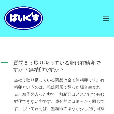
内
容
を
原付/バイク
原付/バイク販売 自転車修理 大阪
ス
市旭区・八尾のばいくす
キ
販売 自転車修
ッ
プ
理 大阪市旭
区・八尾のば
A
質問５：取り扱っている卵は有精卵で
すか？無精卵ですか？
いくす
当社で取り扱っている商品は全て無精卵です。有
精卵というのは、雌雄同居で飼った場合生まれ
る、精子の入った卵で、無精卵はメスだけで有む
孵化できない卵です。成分的にはまったく同じで
す。しいて言えば、無精卵のほうが少しだけ日持