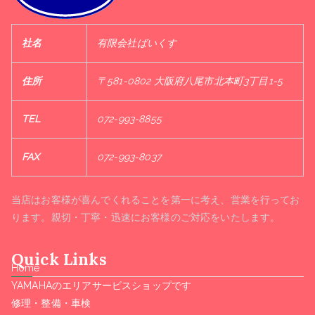
社名
有限会社ばいくす
住所
〒581-0802 大阪府八尾市北本町3丁目1-5
TEL
072-993-8855
FAX
072-993-8037
当店はお客様が喜んでくれることを第一に考え、営業を行ってお
ります。親切・丁寧・迅速にお客様のご対応をいたします。
Quick Links
Home
YAMAHAのエリアサービスショップです
修理・整備・車検